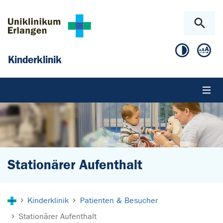
Zum Hauptinhalt springen
Skip to page footer
Kinderklinik
Stationärer Aufenthalt
Sie sind hier:
Kinderklinik
Patienten & Besucher
Stationärer Aufenthalt