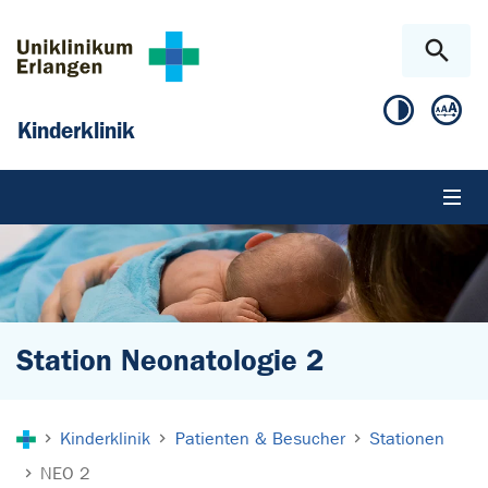
Zum Hauptinhalt springen
Skip to page footer
Kinderklinik
Station Neonatologie 2
Sie sind hier:
Kinderklinik
Patienten & Besucher
Stationen
NEO 2