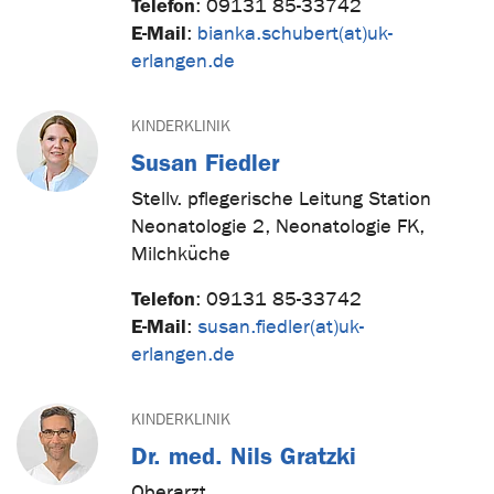
Telefon
:
09131 85-33742
E-Mail
:
bianka.schubert(at)uk-
erlangen.de
KINDERKLINIK
Susan Fiedler
Stellv. pflegerische Leitung Station
Neonatologie 2, Neonatologie FK,
Milchküche
Telefon
:
09131 85-33742
E-Mail
:
susan.fiedler(at)uk-
erlangen.de
KINDERKLINIK
Dr. med. Nils Gratzki
Oberarzt