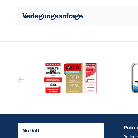
Verlegungsanfrage
Patie
Notfall
Patien