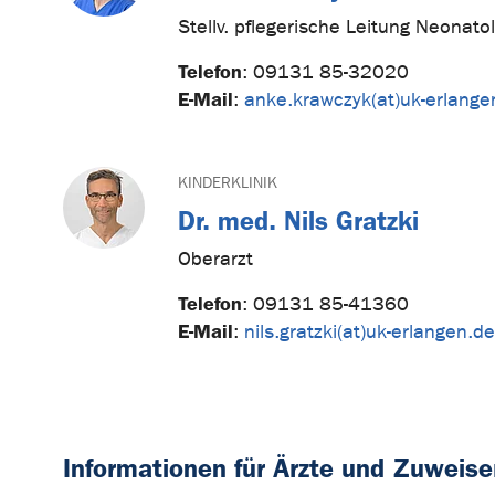
Stellv. pflegerische Leitung Neonato
Telefon
:
09131 85-32020
E-Mail
:
anke.krawczyk(at)uk-erlange
KINDERKLINIK
Dr. med. Nils Gratzki
Oberarzt
Telefon
:
09131 85-41360
E-Mail
:
nils.gratzki(at)uk-erlangen.de
Informationen für Ärzte und Zuweise