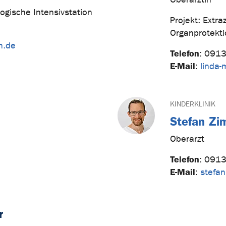
logische Intensivstation
Projekt: Extra
Organprotekti
n.de
Telefon
:
0913
E-Mail
:
linda-
KINDERKLINIK
Stefan Z
Oberarzt
Telefon
:
0913
E-Mail
:
stefa
r