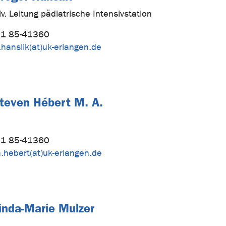
lv. Leitung pädiatrische Intensivstation
1 85-41360
.hanslik(at)uk-erlangen.de
Steven Hébert M. A.
1 85-41360
.hebert(at)uk-erlangen.de
inda-Marie Mulzer