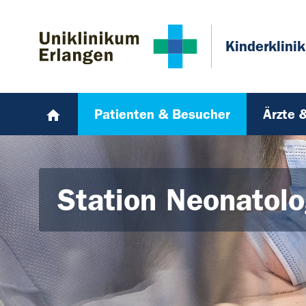
Zum Hauptinhalt springen
Skip to page footer
Kinderklinik
Patienten & Besucher
Ärzte 
Station Neonatolo