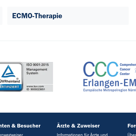
ECMO-Therapie
nten & Besucher
Ärzte & Zuweiser
Fo
tenwegweiser
Informationen für Ärzte und
Über