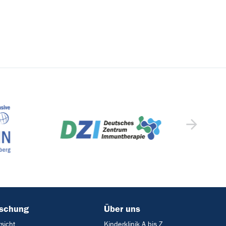
rschung
Über uns
sicht
Kinderklinik A bis Z