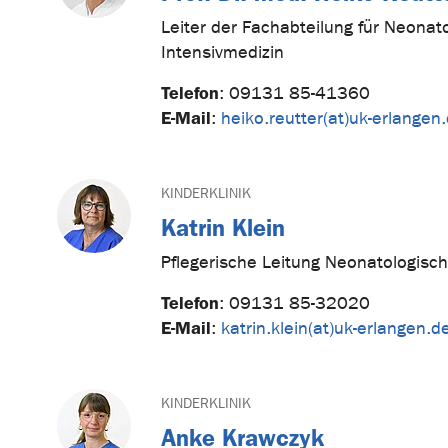
Leiter der Fachabteilung für Neonat
Intensivmedizin
Telefon
:
09131 85-41360
E-Mail
:
heiko.reutter(at)uk-erlangen
KINDERKLINIK
Katrin Klein
Pflegerische Leitung Neonatologisch
Telefon
:
09131 85-32020
E-Mail
:
katrin.klein(at)uk-erlangen.d
KINDERKLINIK
Anke Krawczyk