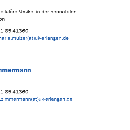
zelluläre Vesikel in der neonatalen
on
1 85-41360
marie.mulzer(at)uk-erlangen.de
immermann
1 85-41360
n.zimmermann(at)uk-erlangen.de