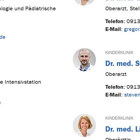
ologie und Pädiatrische
Oberarzt, Stel
Telefon
:
0913
E-Mail
:
gregor
.de
KINDERKLINIK
Dr. med. 
Oberarzt
e Intensivstation
Telefon
:
0913
E-Mail
:
steven
e
KINDERKLINIK
Dr. med. L
Oberärztin