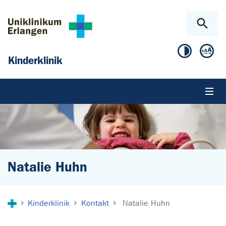
Zum Hauptinhalt springen
Skip to page footer
Kinderklinik
Natalie Huhn
Sie sind hier:
Kinderklinik
Kontakt
Natalie Huhn