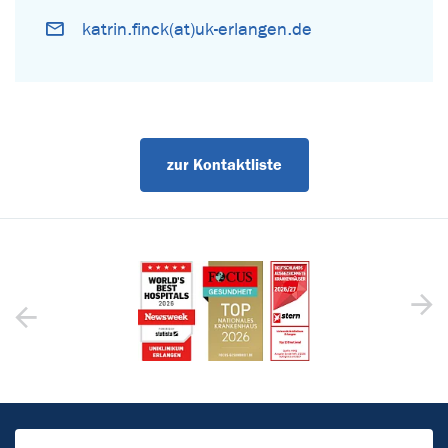
katrin.finck(at)uk-erlangen.de
zur Kontaktliste