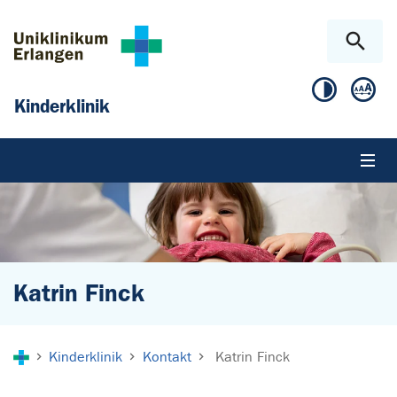
Zum Hauptinhalt springen
Skip to page footer
Kinderklinik
Katrin Finck
Sie sind hier:
Kinderklinik
Kontakt
Katrin Finck