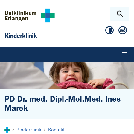
Zum Hauptinhalt springen
Skip to page footer
Kinderklinik
PD Dr. med. Dipl.-Mol.Med. Ines
Marek
Sie sind hier:
Kinderklinik
Kontakt