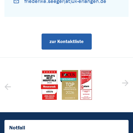
friederike.seeger(at)uk-erlangen.de
zur Kontaktliste
Notfall