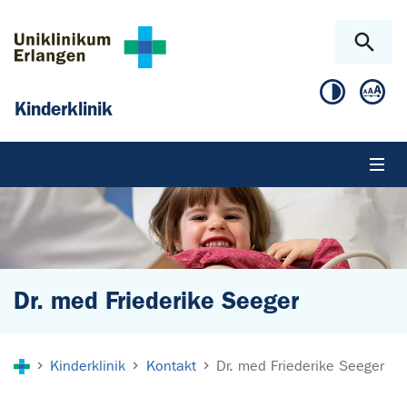
Zum Hauptinhalt springen
Skip to page footer
Kinderklinik
Dr. med Friederike Seeger
Sie sind hier:
Kinderklinik
Kontakt
Dr. med Friederike Seeger