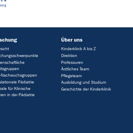
rschung
Über uns
sicht
Kinderklinik A bis Z
schungsschwerpunkte
Direktion
enschaftliche
Professuren
itsgruppen
Ärztliches Team
F-Nachwuchsgruppen
Pflegeteam
slationale Pädiatrie
Ausbildung und Studium
rale für Klinische
Geschichte der Kinderklinik
ien in der Pädiatrie