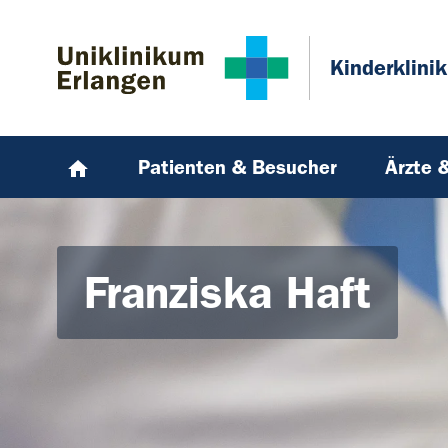
Zum Hauptinhalt springen
Skip to page footer
Kinderklinik
Patienten & Besucher
Ärzte 
Franziska Haft