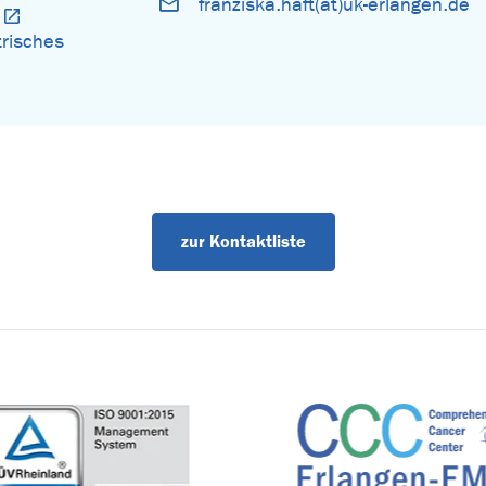
franziska.haft(at)uk-erlangen.de
trisches
zur Kontaktliste