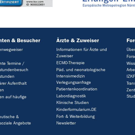
nten & Besucher
Ärzte & Zuweiser
Fo
tenwegweiser
Informationen für Ärzte und
Über
Zuweiser
For
ECMO-Therapie
nte Termine /
Wiss
stundenbesuch
Päd. und neonatologische
Arbe
Intensivmedizin
stunden
IZK
Verlegungsanfrage
ärer Aufenthalt
Tran
Patientenkoordination
en
Zent
Labordiagnostik
Stud
en auf häufige
Klinische Studien
Kinderformularium.DE
Fort- & Weiterbildung
eutische &
soziale Angebote
Newsletter