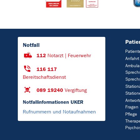
Patie
Notfall
Patien
112
Notarzt | Feuerwehr
Anfahrt
Ambula
116 117
Sprech
Bereitschaftsdienst
Sprech
Station
089 19240
Vergiftung
Station
Antwort
Notfallinformationen UKER
Fragen
Rufnummern und Notaufnahmen
Pflege
Therap
Psycho