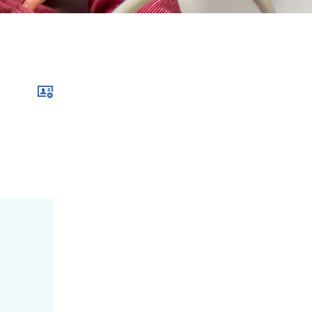
Download im .vcf-Format