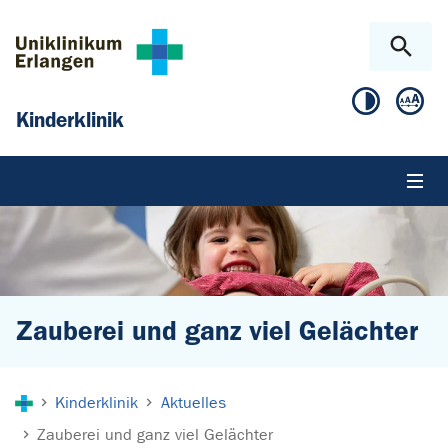
Zum Hauptinhalt springen
Skip to page footer
Kinderklinik
Zauberei und ganz viel Gelächter
Sie sind hier:
Kinderklinik
Aktuelles
Zauberei und ganz viel Gelächter