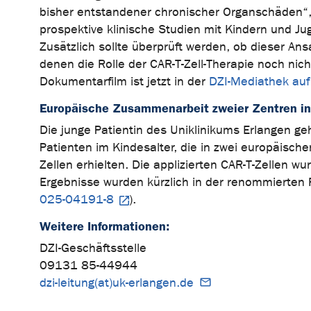
bisher entstandener chronischer Organschäden“, e
prospektive klinische Studien mit Kindern und J
Zusätzlich sollte überprüft werden, ob dieser A
denen die Rolle der CAR-T-Zell-Therapie noch nicht
Dokumentarfilm ist jetzt in der
DZI-Mediathek auf
Europäische Zusammenarbeit zweier Zentren i
Die junge Patientin des Uniklinikums Erlangen g
Patienten im Kindesalter, die in zwei europäisch
Zellen erhielten. Die applizierten CAR-T-Zellen 
Ergebnisse wurden kürzlich in der renommierten F
025-04191-8
).
Weitere Informationen:
DZI-Geschäftsstelle
09131 85-44944
dzi-leitung(at)uk-erlangen.de