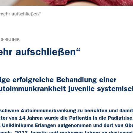
 mehr aufschließen“
DERKLINIK
ehr aufschließen“
ige erfolgreiche Behandlung einer
utoimmunkrankheit juvenile systemisc
e schwere Autoimmunerkrankung zu berichten und dami
er von 14 Jahren wurde die Patientin in die Pädiatris
s Uniklinikums Erlangen aufgenommen und dort von Ober
amals, 2023, bereits seit mehreren Jahren an der juveni