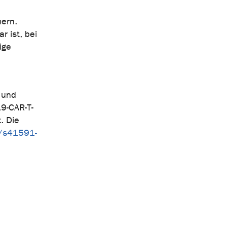
uern.
 ist, bei
ige
 und
19-CAR-T-
. Die
/s41591-