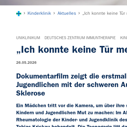
Sie sind hier:
Kinderklinik
Aktuelles
„Ich konnte keine Tür
UNIKLINIKUM
DEUTSCHES ZENTRUM IMMUNTHERAPIE
KIN
„Ich konnte keine Tür m
26.05.2026
Dokumentarfilm zeigt die erstmal
Jugendlichen mit der schweren A
Sklerose
Ein Mädchen tritt vor die Kamera, um über ihr
Kindern und Jugendlichen Mut zu machen: Im Alt
Rheumatologie der Kinder- und Jugendklinik de
Tobias Krickau behandelt. Die Teenagerin litt d