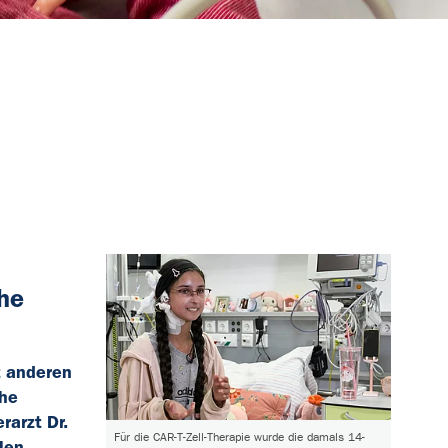
he
t anderen
che
arzt Dr.
Für die CAR-T-Zell-Therapie wurde die damals 14-
len