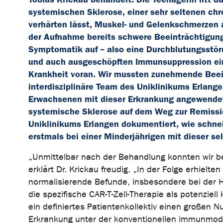
systemischen Sklerose, einer sehr seltenen ch
verhärten lässt, Muskel- und Gelenkschmerzen a
der Aufnahme bereits schwere Beeinträchtigung
Symptomatik auf – also eine Durchblutungsstöru
und auch ausgeschöpften Immunsuppression ein
Krankheit voran. Wir mussten zunehmende Beein
interdisziplinäre Team des Uniklinikums Erlangen
Erwachsenen mit dieser Erkrankung angewendet 
systemische Sklerose auf dem Weg zur Remiss
Uniklinikums Erlangen dokumentiert, wie schnel
erstmals bei einer Minderjährigen mit dieser s
„Unmittelbar nach der Behandlung konnten wir be
erklärt Dr. Krickau freudig. „In der Folge erhielte
normalisierende Befunde, insbesondere bei der 
die spezifische CAR-T-Zell-Therapie als potenziell
ein definiertes Patientenkollektiv einen großen 
Erkrankung unter der konventionellen immunmodul