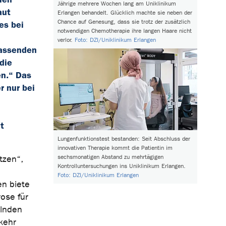
Jährige mehrere Wochen lang am Uniklinikum
aut
Erlangen behandelt. Glücklich machte sie neben der
Chance auf Genesung, dass sie trotz der zusätzlich
es bei
notwendigen Chemotherapie ihre langen Haare nicht
verlor.
Foto: DZI/Uniklinikum Erlangen
fassenden
die
en.“ Das
r nur bei
t
Lungenfunktionstest bestanden: Seit Abschluss der
innovativen Therapie kommt die Patientin im
sechsmonatigen Abstand zu mehrtägigen
tzen“,
Kontrolluntersuchungen ins Uniklinikum Erlangen.
Foto: DZI/Uniklinikum Erlangen
en biete
rose für
elnden
kehr