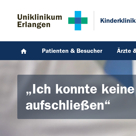
Zum Hauptinhalt springen
Skip to page footer
Kinderklinik
Patienten & Besucher
Ärzte 
„Ich konnte keine
aufschließen“