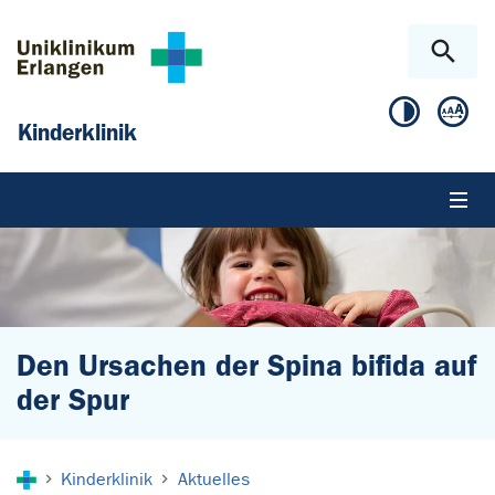
Zum Hauptinhalt springen
Skip to page footer
Kinderklinik
Den Ursachen der Spina bifida auf
der Spur
Sie sind hier:
Kinderklinik
Aktuelles