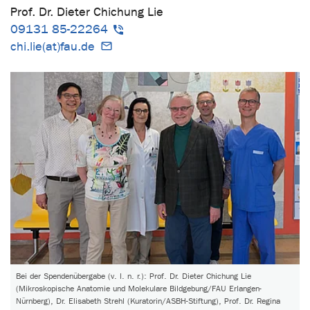
Prof. Dr. Dieter Chichung Lie
09131 85-22264
chi.lie(at)fau.de
Bei der Spendenübergabe (v. l. n. r.): Prof. Dr. Dieter Chichung Lie
(Mikroskopische Anatomie und Molekulare Bildgebung/FAU Erlangen-
Nürnberg), Dr. Elisabeth Strehl (Kuratorin/ASBH-Stiftung), Prof. Dr. Regina