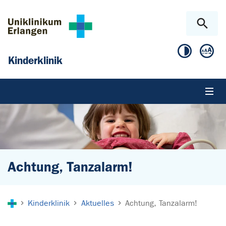
Zum Hauptinhalt springen
Skip to page footer
Kinderklinik
Achtung, Tanzalarm!
Sie sind hier:
Kinderklinik
Aktuelles
Achtung, Tanzalarm!