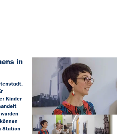
hens in
ttenstadt.
Er
r Kinder-
handelt
, wurden
d können
n Station