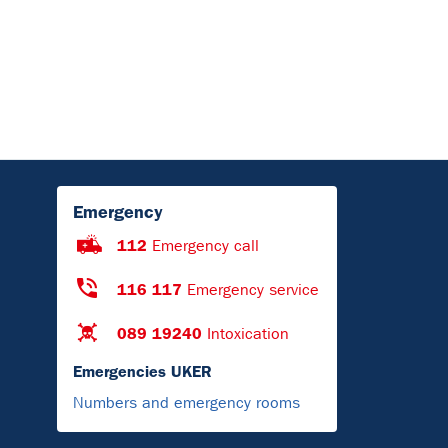
Emergency
112
Emergency call
116 117
Emergency service
089 19240
Intoxication
Emergencies UKER
Numbers and emergency rooms