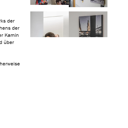
rks der
ehens der
der Kamin
d über
cherweise