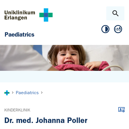
Skip to main content
Skip to page footer
Paediatrics
You are here:
Paediatrics
Downl
KINDERKLINIK
Dr. med. Johanna Poller