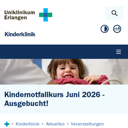
Zum Hauptinhalt springen
Skip to page footer
Kinderklinik
Kindernotfallkurs Juni 2026 -
Ausgebucht!
Sie sind hier:
Kinderklinik
Aktuelles
Veranstaltungen